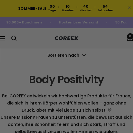
Direkt
00
10
40
54
:
:
:
SOMMER-SALE
zum
Tage
Stunden
Minuten
Sekunden
Inhalt
4.89 | 90.000+ Kundinnen
Kostenloser Versand
30 Tage 
0
COREEX
Navigation
Sortieren nach
Body Positivity
Bei COREEX entwickeln wir hochwertige Produkte für Frauen,
die sich in ihrem Körper wohlfühlen wollen – ganz ohne
Druck, aber mit viel Liebe zu sich selbst. 💜
Unsere Mission? Frauen zu unterstützen, die bewusst auf sich
achten, ihre Schönheit feiern und sich stark, straff und
selbstbewusst zeigen wollen – innen wie außen.