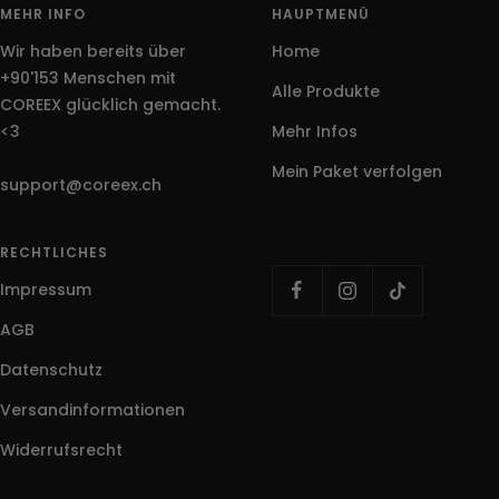
1
2
3
4
MEHR INFO
HAUPTMENÜ
gehen
gehen
gehen
gehen
Wir haben bereits über
Home
+90'153 Menschen mit
Alle Produkte
COREEX glücklich gemacht.
<3
Mehr Infos
Mein Paket verfolgen
support@coreex.ch
RECHTLICHES
Impressum
AGB
Datenschutz
Versandinformationen
Widerrufsrecht