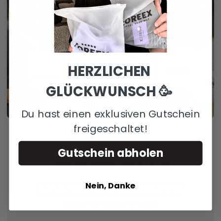
HERZLICHEN
GLÜCKWUNSCH 🥳
Du hast einen exklusiven Gutschein
freigeschaltet!
30 Tage Wohlfühlgarantie!
✨ Von Frauen für Frauen –
Gutschein abholen
mit echter Mission.
Gestartet in der Schweiz, steht COREEX für
Nein, Danke
funktionale Mode, die Frauen unterstützt –
körperlich und emotional.