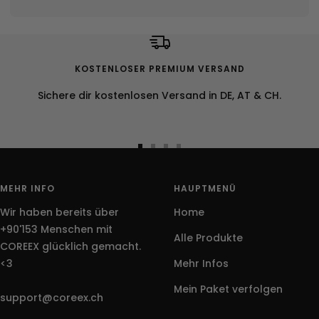
KOSTENLOSER PREMIUM VERSAND
Sichere dir kostenlosen Versand in DE, AT & CH.
Zur
Zur
Zur
Zur
Slide
Slide
Slide
Slide
1
2
3
4
MEHR INFO
HAUPTMENÜ
gehen
gehen
gehen
gehen
Wir haben bereits über
Home
+90'153 Menschen mit
Alle Produkte
COREEX glücklich gemacht.
<3
Mehr Infos
Mein Paket verfolgen
support@coreex.ch