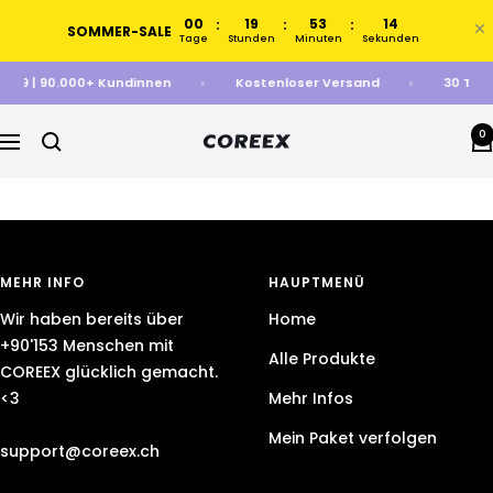
Direkt
00
19
53
14
:
:
:
SOMMER-SALE
zum
Tage
Stunden
Minuten
Sekunden
Inhalt
 4.89 | 90.000+ Kundinnen
Kostenloser Versand
30 Tag
0
COREEX
Navigation
MEHR INFO
HAUPTMENÜ
Wir haben bereits über
Home
+90'153 Menschen mit
Alle Produkte
COREEX glücklich gemacht.
<3
Mehr Infos
Mein Paket verfolgen
support@coreex.ch