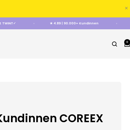
en mit TWINT✓
★ 4.89 | 90.000+ Kundinnen
0
Kundinnen COREEX