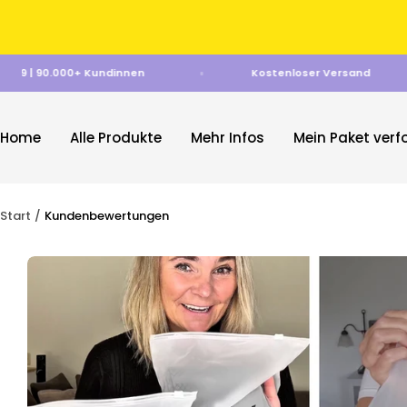
Direkt
zum
Inhalt
★ 4.89 | 90.000+ Kundinnen
Kostenloser Versand
Home
Alle Produkte
Mehr Infos
Mein Paket verf
Start
Kundenbewertungen