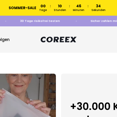
00
10
46
33
:
:
:
SOMMER-SALE
Tage
Stunden
Minuten
Sekunden
30 Tage risikofrei testen
Sicher zahl
COREEX
olgen
+30.000 