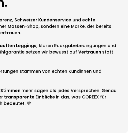
n.
arenz
,
Schweizer Kundenservice
und
echte
er Massen-Shop, sondern eine Marke, der bereits
vertrauen
.
auften Leggings,
klaren Rückgabe­bedingungen und
hlgarantie setzen wir bewusst auf
Vertrauen
statt
ertungen stammen von echten Kundinnen und
 Stimmen
mehr sagen als jedes Versprechen. Genau
er
transparente Einblicke
in das, was COREEX für
h bedeutet. 💜