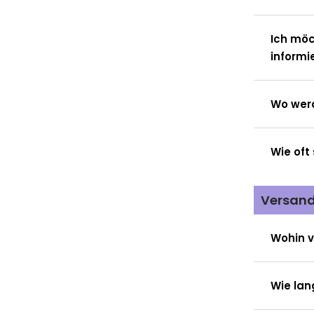
Ich möc
informi
Wo werd
Wie oft 
Versan
Wohin 
Wie lan