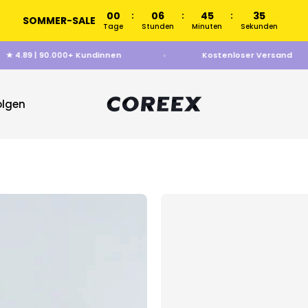
00
06
45
35
:
:
:
SOMMER-SALE
Tage
Stunden
Minuten
Sekunden
★ 4.89 | 90.000+ Kundinnen
Kostenloser Versa
COREEX
olgen