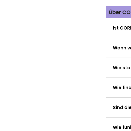
Über CO
Ist COR
Wann we
Wie sta
Wie fin
Sind di
Wie fun