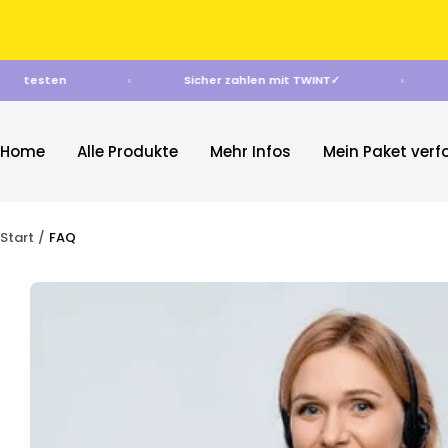
Direkt
zum
Inhalt
risikofrei testen
Sicher zahlen mit TWINT✓
Home
Alle Produkte
Mehr Infos
Mein Paket verf
Start
FAQ