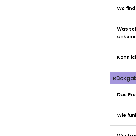
Wo fin
Was sol
ankom
Kann ic
Rückga
Das Pro
Wie fun
Wer trä