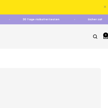
nd
30 Tage risikofrei testen
Sicher 
0