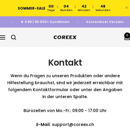
Direkt
00
04
42
48
:
:
:
SOMMER-SALE
zum
Tage
Stunden
Minuten
Sekunden
Inhalt
INT✓
★ 4.89 | 90.000+ Kundinnen
Kostenloser Versand
0
COREEX
Navigation
Kontakt
Wenn du Fragen zu unseren Produkten oder andere
Hilfestellung brauchst, sind wir jederzeit erreichbar mit
folgendem Kontaktformular oder unter den Angaben
in der unteren Spalte.
Bürozeiten von Mo.-Fr.: 09:00 - 17:00 Uhr
E-Mail:
support@coreex.ch